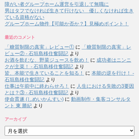
障がい者グループホーム運営を引退して無職に
男はタフでなければ生きて行けない 優しくなければ生き
ている資格がない
グループホーム物件【可能か否か？】見極めポイント！
最近のコメント
「糖質制限の真実」レビュー①
に
「糖質制限の真実」レ
ビュー② - 石垣島移住奮闘記
より
お酒を飲むな、野菜ジュースを飲め！
に
成功者はニンニ
クが主菜！ - 石垣島移住奮闘記
より
皆、本能で生きていることを知る！
に
本能の逆を行け！ -
石垣島移住奮闘記
より
仕事は午前中に終わらせろ！
に
人生における失敗の3要因
とは？③ - 石垣島移住奮闘記
より
使命貫遂 (しめいかんすい)
に
動画制作・集客コンサルタ
ント 東 勝紀
より
アーカイブ
ア
ー