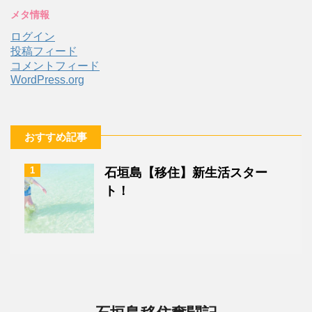
カ
メタ情報
イ
ブ
ログイン
投稿フィード
コメントフィード
WordPress.org
おすすめ記事
1
石垣島【移住】新生活スター
ト！