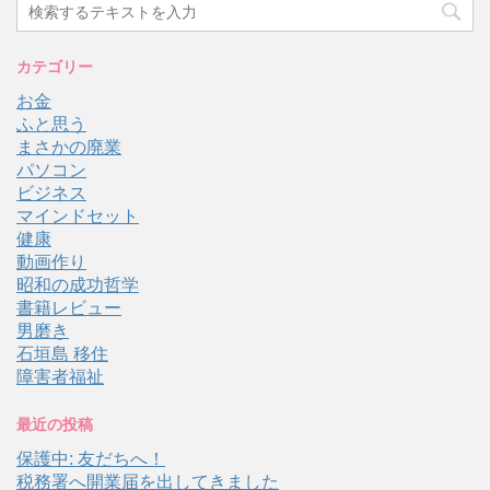
カテゴリー
お金
ふと思う
まさかの廃業
パソコン
ビジネス
マインドセット
健康
動画作り
昭和の成功哲学
書籍レビュー
男磨き
石垣島 移住
障害者福祉
最近の投稿
保護中: 友だちへ！
税務署へ開業届を出してきました