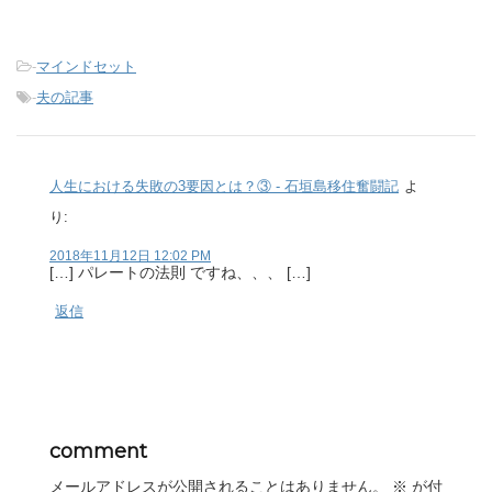
-
マインドセット
-
夫の記事
人生における失敗の3要因とは？③ - 石垣島移住奮闘記
よ
り:
2018年11月12日 12:02 PM
[…] パレートの法則 ですね、、、 […]
返信
comment
メールアドレスが公開されることはありません。
※
が付