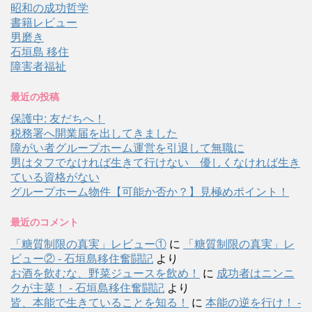
昭和の成功哲学
書籍レビュー
男磨き
石垣島 移住
障害者福祉
最近の投稿
保護中: 友だちへ！
税務署へ開業届を出してきました
障がい者グループホーム運営を引退して無職に
男はタフでなければ生きて行けない 優しくなければ生き
ている資格がない
グループホーム物件【可能か否か？】見極めポイント！
最近のコメント
「糖質制限の真実」レビュー①
に
「糖質制限の真実」レ
ビュー② - 石垣島移住奮闘記
より
お酒を飲むな、野菜ジュースを飲め！
に
成功者はニンニ
クが主菜！ - 石垣島移住奮闘記
より
皆、本能で生きていることを知る！
に
本能の逆を行け！ -