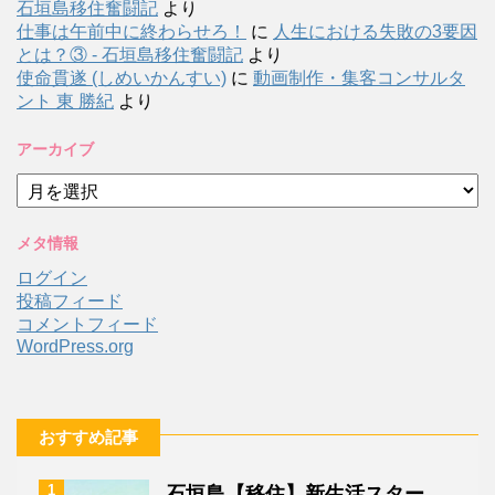
石垣島移住奮闘記
より
仕事は午前中に終わらせろ！
に
人生における失敗の3要因
とは？③ - 石垣島移住奮闘記
より
使命貫遂 (しめいかんすい)
に
動画制作・集客コンサルタ
ント 東 勝紀
より
アーカイブ
ア
ー
カ
メタ情報
イ
ブ
ログイン
投稿フィード
コメントフィード
WordPress.org
おすすめ記事
1
石垣島【移住】新生活スター