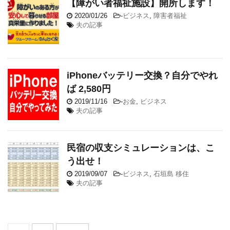
【障がい者福祉施設】開所します！
2020/01/26
-
ビジネス
,
障害者福祉
夫の記事
iPhoneバッテリー交換？自分でやれ
ば 2,580円
2019/11/16
-
お金
,
ビジネス
夫の記事
民宿の収支シミュレーションは、こ
う出せ！
2019/09/07
-
ビジネス
,
石垣島 移住
夫の記事