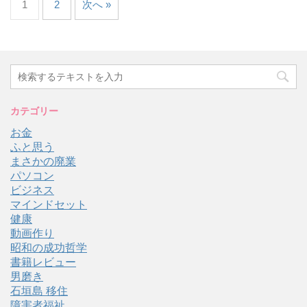
1
2
次へ »
カテゴリー
お金
ふと思う
まさかの廃業
パソコン
ビジネス
マインドセット
健康
動画作り
昭和の成功哲学
書籍レビュー
男磨き
石垣島 移住
障害者福祉