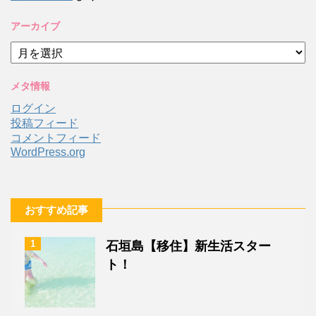
アーカイブ
ア
ー
カ
メタ情報
イ
ブ
ログイン
投稿フィード
コメントフィード
WordPress.org
おすすめ記事
1
石垣島【移住】新生活スター
ト！