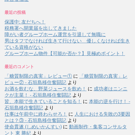
最近の投稿
保護中: 友だちへ！
税務署へ開業届を出してきました
障がい者グループホーム運営を引退して無職に
男はタフでなければ生きて行けない 優しくなければ生き
ている資格がない
グループホーム物件【可能か否か？】見極めポイント！
最近のコメント
「糖質制限の真実」レビュー①
に
「糖質制限の真実」レ
ビュー② - 石垣島移住奮闘記
より
お酒を飲むな、野菜ジュースを飲め！
に
成功者はニンニ
クが主菜！ - 石垣島移住奮闘記
より
皆、本能で生きていることを知る！
に
本能の逆を行け！ -
石垣島移住奮闘記
より
仕事は午前中に終わらせろ！
に
人生における失敗の3要因
とは？③ - 石垣島移住奮闘記
より
使命貫遂 (しめいかんすい)
に
動画制作・集客コンサルタ
ント 東 勝紀
より