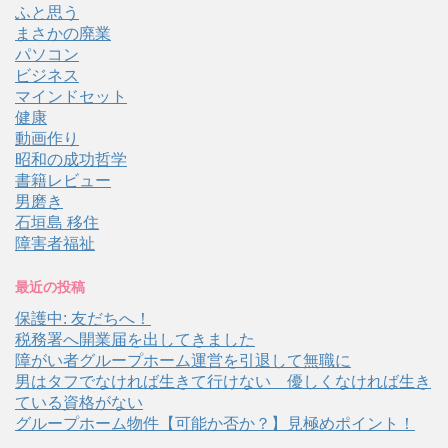
ふと思う
まさかの廃業
パソコン
ビジネス
マインドセット
健康
動画作り
昭和の成功哲学
書籍レビュー
男磨き
石垣島 移住
障害者福祉
最近の投稿
保護中: 友だちへ！
税務署へ開業届を出してきました
障がい者グループホーム運営を引退して無職に
男はタフでなければ生きて行けない 優しくなければ生き
ている資格がない
グループホーム物件【可能か否か？】見極めポイント！