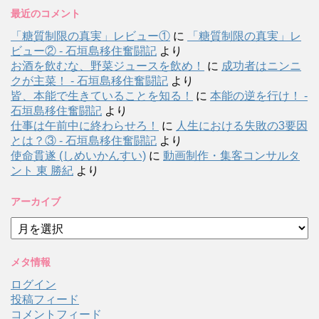
最近のコメント
「糖質制限の真実」レビュー①
に
「糖質制限の真実」レ
ビュー② - 石垣島移住奮闘記
より
お酒を飲むな、野菜ジュースを飲め！
に
成功者はニンニ
クが主菜！ - 石垣島移住奮闘記
より
皆、本能で生きていることを知る！
に
本能の逆を行け！ -
石垣島移住奮闘記
より
仕事は午前中に終わらせろ！
に
人生における失敗の3要因
とは？③ - 石垣島移住奮闘記
より
使命貫遂 (しめいかんすい)
に
動画制作・集客コンサルタ
ント 東 勝紀
より
アーカイブ
ア
ー
カ
メタ情報
イ
ブ
ログイン
投稿フィード
コメントフィード