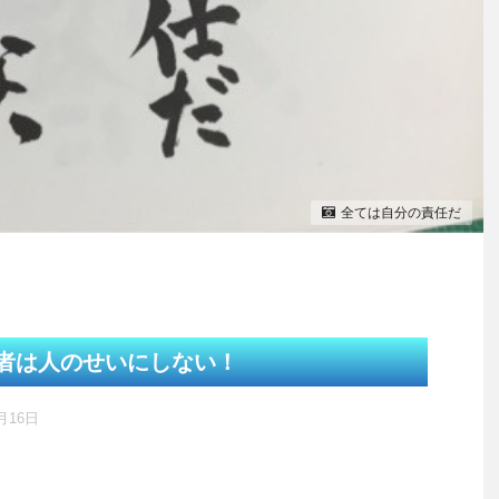
全ては自分の責任だ
者は人のせいにしない！
1月16日