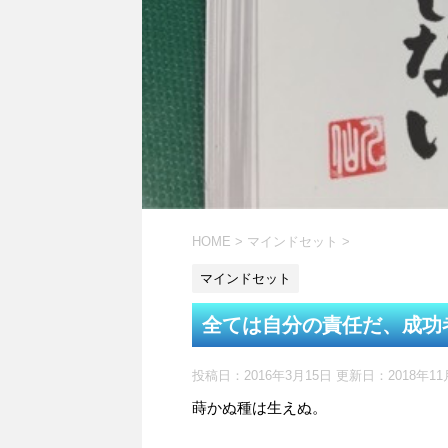
HOME
>
マインドセット
>
マインドセット
全ては自分の責任だ、成功
投稿日：2016年3月15日 更新日：
2018年1
蒔かぬ種は生えぬ。