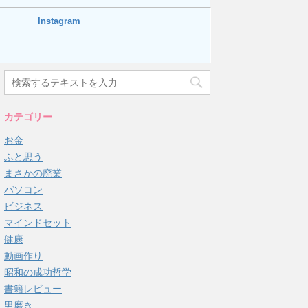
Instagram
カテゴリー
お金
ふと思う
まさかの廃業
パソコン
ビジネス
マインドセット
健康
動画作り
昭和の成功哲学
書籍レビュー
男磨き