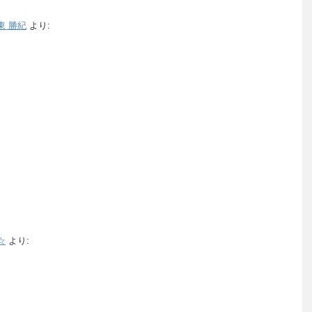
東 勝紀
より:
☆
より: