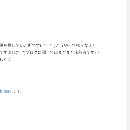
を探していた所です(=^・^=)こうやって様々な人と
すよね(*^^*)ブログに関してはまだまだ未熟者ですが
した♡
東 勝紀
より: