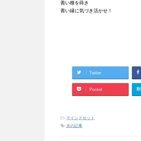
善い種を蒔き
善い縁に気づき活かせ！
Twitter
B
Pocket
-
マインドセット
-
夫の記事