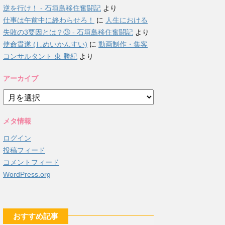
逆を行け！ - 石垣島移住奮闘記
より
仕事は午前中に終わらせろ！
に
人生における
失敗の3要因とは？③ - 石垣島移住奮闘記
より
使命貫遂 (しめいかんすい)
に
動画制作・集客
コンサルタント 東 勝紀
より
アーカイブ
ア
ー
カ
メタ情報
イ
ブ
ログイン
投稿フィード
コメントフィード
WordPress.org
おすすめ記事