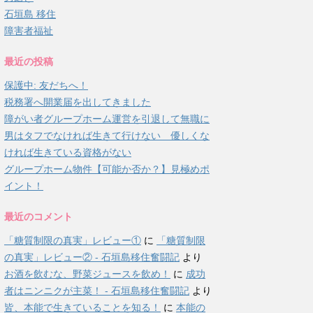
石垣島 移住
障害者福祉
最近の投稿
保護中: 友だちへ！
税務署へ開業届を出してきました
障がい者グループホーム運営を引退して無職に
男はタフでなければ生きて行けない 優しくな
ければ生きている資格がない
グループホーム物件【可能か否か？】見極めポ
イント！
最近のコメント
「糖質制限の真実」レビュー①
に
「糖質制限
の真実」レビュー② - 石垣島移住奮闘記
より
お酒を飲むな、野菜ジュースを飲め！
に
成功
者はニンニクが主菜！ - 石垣島移住奮闘記
より
皆、本能で生きていることを知る！
に
本能の