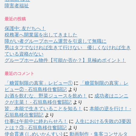
障害者福祉
最近の投稿
保護中: 友だちへ！
税務署へ開業届を出してきました
障がい者グループホーム運営を引退して無職に
男はタフでなければ生きて行けない 優しくなければ生き
ている資格がない
グループホーム物件【可能か否か？】見極めポイント！
最近のコメント
「糖質制限の真実」レビュー①
に
「糖質制限の真実」レ
ビュー② - 石垣島移住奮闘記
より
お酒を飲むな、野菜ジュースを飲め！
に
成功者はニンニ
クが主菜！ - 石垣島移住奮闘記
より
皆、本能で生きていることを知る！
に
本能の逆を行け！ -
石垣島移住奮闘記
より
仕事は午前中に終わらせろ！
に
人生における失敗の3要因
とは？③ - 石垣島移住奮闘記
より
使命貫遂 (しめいかんすい)
に
動画制作・集客コンサルタ