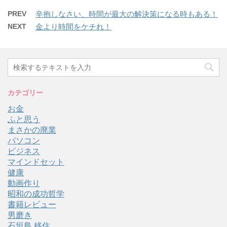
PREV
辛抱しなさい、時間が最大の解決策になる時もある！
NEXT
金より時間をケチれ！
カテゴリー
お金
ふと思う
まさかの廃業
パソコン
ビジネス
マインドセット
健康
動画作り
昭和の成功哲学
書籍レビュー
男磨き
石垣島 移住