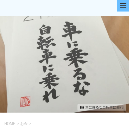
車に乗るな自転車に乗れ
HOME
>
お金
>