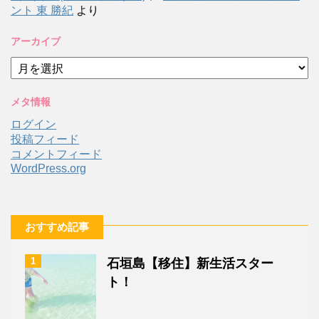
ント 東 勝紀
より
アーカイブ
ア
ー
カ
メタ情報
イ
ブ
ログイン
投稿フィード
コメントフィード
WordPress.org
おすすめ記事
1
石垣島【移住】新生活スター
ト！