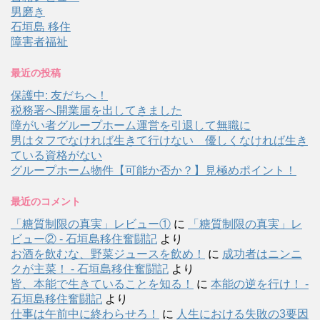
男磨き
石垣島 移住
障害者福祉
最近の投稿
保護中: 友だちへ！
税務署へ開業届を出してきました
障がい者グループホーム運営を引退して無職に
男はタフでなければ生きて行けない 優しくなければ生き
ている資格がない
グループホーム物件【可能か否か？】見極めポイント！
最近のコメント
「糖質制限の真実」レビュー①
に
「糖質制限の真実」レ
ビュー② - 石垣島移住奮闘記
より
お酒を飲むな、野菜ジュースを飲め！
に
成功者はニンニ
クが主菜！ - 石垣島移住奮闘記
より
皆、本能で生きていることを知る！
に
本能の逆を行け！ -
石垣島移住奮闘記
より
仕事は午前中に終わらせろ！
に
人生における失敗の3要因