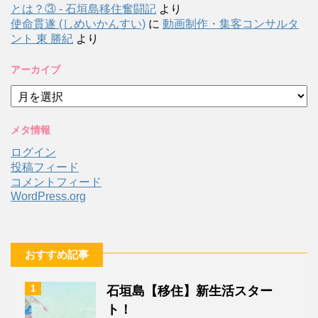
とは？③ - 石垣島移住奮闘記
より
使命貫遂 (しめいかんすい)
に
動画制作・集客コンサルタ
ント 東 勝紀
より
アーカイブ
ア
ー
カ
メタ情報
イ
ブ
ログイン
投稿フィード
コメントフィード
WordPress.org
おすすめ記事
1
石垣島【移住】新生活スター
ト！