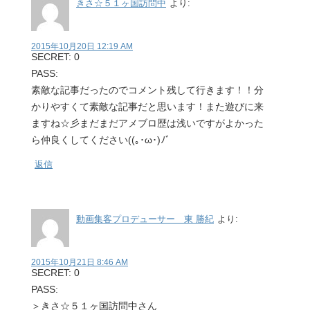
きさ☆５１ヶ国訪問中
より:
2015年10月20日 12:19 AM
SECRET: 0
PASS:
素敵な記事だったのでコメント残して行きます！！分
かりやすくて素敵な記事だと思います！また遊びに来
ますね☆彡まだまだアメブロ歴は浅いですがよかった
ら仲良くしてください((｡･ω･)ﾉﾞ
返信
動画集客プロデューサー 東 勝紀
より:
2015年10月21日 8:46 AM
SECRET: 0
PASS:
＞きさ☆５１ヶ国訪問中さん