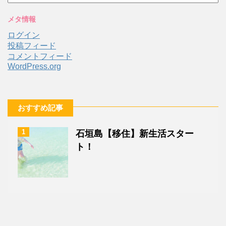
ー
カ
メタ情報
イ
ブ
ログイン
投稿フィード
コメントフィード
WordPress.org
おすすめ記事
1
石垣島【移住】新生活スター
ト！