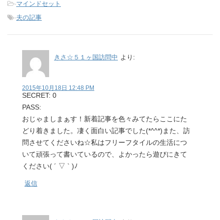
-
マインドセット
-
夫の記事
きさ☆５１ヶ国訪問中
より:
2015年10月18日 12:48 PM
SECRET: 0
PASS:
おじゃましまぁす！新着記事を色々みてたらここにた
どり着きました。凄く面白い記事でした(*^^*)また、訪
問させてくださいね☆私はフリーフタイルの生活につ
いて頑張って書いているので、よかったら遊びにきて
ください( ´ ▽ ` )ﾉ
返信