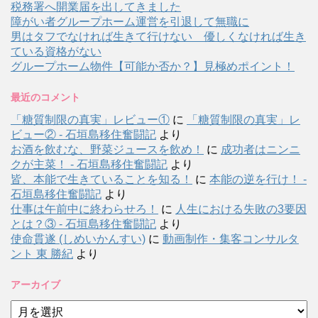
税務署へ開業届を出してきました
障がい者グループホーム運営を引退して無職に
男はタフでなければ生きて行けない 優しくなければ生き
ている資格がない
グループホーム物件【可能か否か？】見極めポイント！
最近のコメント
「糖質制限の真実」レビュー①
に
「糖質制限の真実」レ
ビュー② - 石垣島移住奮闘記
より
お酒を飲むな、野菜ジュースを飲め！
に
成功者はニンニ
クが主菜！ - 石垣島移住奮闘記
より
皆、本能で生きていることを知る！
に
本能の逆を行け！ -
石垣島移住奮闘記
より
仕事は午前中に終わらせろ！
に
人生における失敗の3要因
とは？③ - 石垣島移住奮闘記
より
使命貫遂 (しめいかんすい)
に
動画制作・集客コンサルタ
ント 東 勝紀
より
アーカイブ
ア