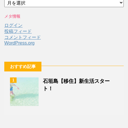
ア
ー
カ
メタ情報
イ
ブ
ログイン
投稿フィード
コメントフィード
WordPress.org
おすすめ記事
1
石垣島【移住】新生活スター
ト！