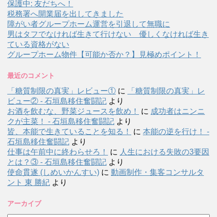
保護中: 友だちへ！
税務署へ開業届を出してきました
障がい者グループホーム運営を引退して無職に
男はタフでなければ生きて行けない 優しくなければ生き
ている資格がない
グループホーム物件【可能か否か？】見極めポイント！
最近のコメント
「糖質制限の真実」レビュー①
に
「糖質制限の真実」レ
ビュー② - 石垣島移住奮闘記
より
お酒を飲むな、野菜ジュースを飲め！
に
成功者はニンニ
クが主菜！ - 石垣島移住奮闘記
より
皆、本能で生きていることを知る！
に
本能の逆を行け！ -
石垣島移住奮闘記
より
仕事は午前中に終わらせろ！
に
人生における失敗の3要因
とは？③ - 石垣島移住奮闘記
より
使命貫遂 (しめいかんすい)
に
動画制作・集客コンサルタ
ント 東 勝紀
より
アーカイブ